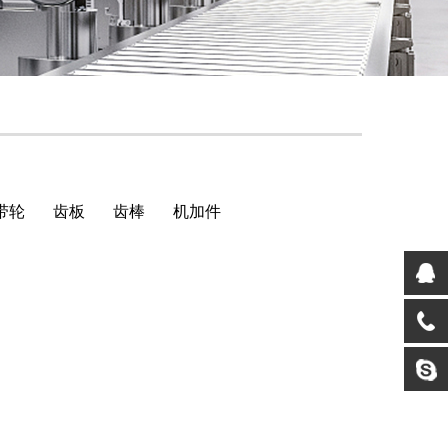
带轮
齿板
齿棒
机加件