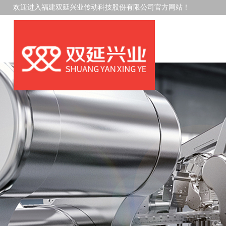
欢迎进入福建双延兴业传动科技股份有限公司官方网站！